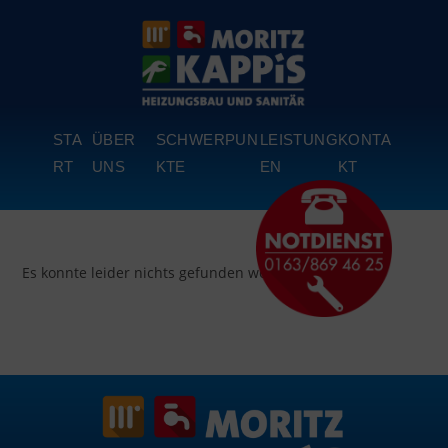
content
STA
ÜBER
SCHWERPUN
LEISTUNG
KONTA
RT
UNS
KTE
EN
KT
Es konnte leider nichts gefunden werden.