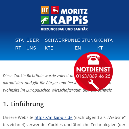
STA
ÜBER
SCHWERPUN
LEISTUNG
KONTA
RT
UNS
KTE
EN
KT
Diese Cookie-Richtlinie wurde zuletzt am 26. November 2025
aktualisiert und gilt für Bürger und Personen mit ständigem
Wohnsitz im Europäischen Wirtschaftsraum und der Schweiz.
1. Einführung
Unsere Website
https://m-kappis.de
(nachfolgend als „Website“
bezeichnet) verwendet Cookies und ähnliche Technologien (der